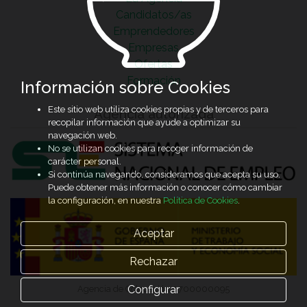
Candidatos/as
Emprendedores
Empresas
Ofertas
Formación
Información sobre Cookies
Este sitio web utiliza cookies propias y de terceros para
Agencia autorizada
recopilar información que ayude a optimizar su
navegación web.
No se utilizan cookies para recoger información de
carácter personal.
Si continúa navegando, consideramos que acepta su uso.
Puede obtener más información o conocer cómo cambiar
la configuración, en nuestra
Política de Cookies
.
Aceptar
Rechazar
Configurar
Agencia de Colocación 0700000095