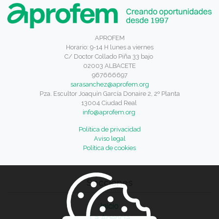
APROFEM
Horario: 9-14 H lunes a viernes
C/ Doctor Collado Piña 33 bajo
02003 ALBACETE
967666697
sarasanchez@aprofem.org
Pza. Escultor Joaquín García Donaire 2, 2º Planta
13004 Ciudad Real
info@aprofem.org
Política de privacidad
Aviso legal
Política de cookies
Secciones
Inicio
La Agencia