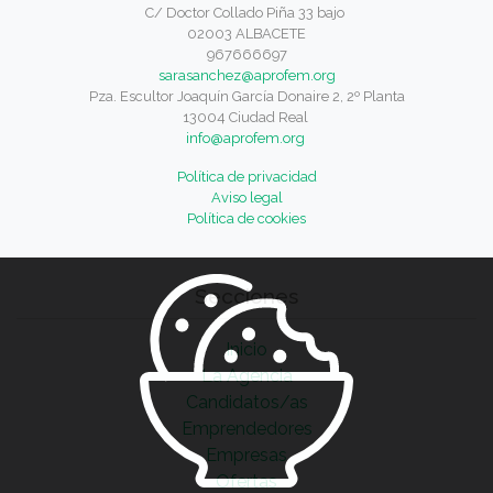
C/ Doctor Collado Piña 33 bajo
02003 ALBACETE
967666697
sarasanchez@aprofem.org
Pza. Escultor Joaquín García Donaire 2, 2º Planta
13004 Ciudad Real
info@aprofem.org
Política de privacidad
Aviso legal
Política de cookies
Secciones
Inicio
La Agencia
Candidatos/as
Emprendedores
Empresas
Ofertas