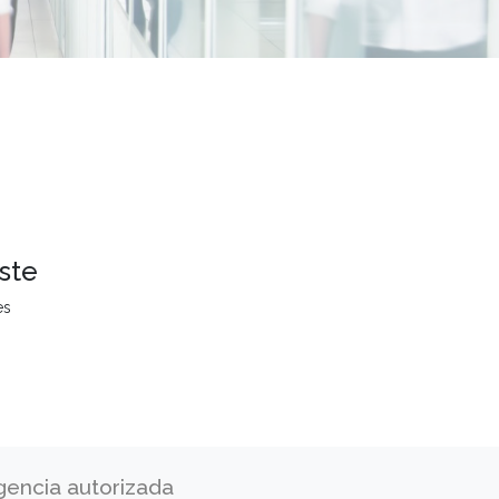
ste
es
gencia autorizada