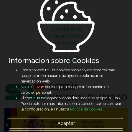
Secciones
Inicio
La Agencia
Candidatos/as
Emprendedores
Empresas
Ofertas
Formación
Información sobre Cookies
Este sitio web utiliza cookies propias y de terceros para
Agencia autorizada
recopilar información que ayude a optimizar su
navegación web.
No se utilizan cookies para recoger información de
carácter personal.
Si continúa navegando, consideramos que acepta su uso.
Puede obtener más información o conocer cómo cambiar
la configuración, en nuestra
Política de Cookies
.
Aceptar