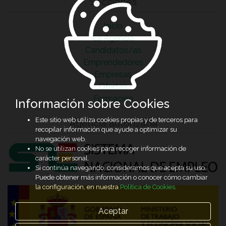
Secciones
Inicio
La Agencia
Candidatos/as
Emprendedores
Empresas
Ofertas
Formación
Información sobre Cookies
Este sitio web utiliza cookies propias y de terceros para
Agencia autorizada
recopilar información que ayude a optimizar su
navegación web.
No se utilizan cookies para recoger información de
carácter personal.
Si continúa navegando, consideramos que acepta su uso.
Puede obtener más información o conocer cómo cambiar
la configuración, en nuestra
Política de Cookies
.
Aceptar