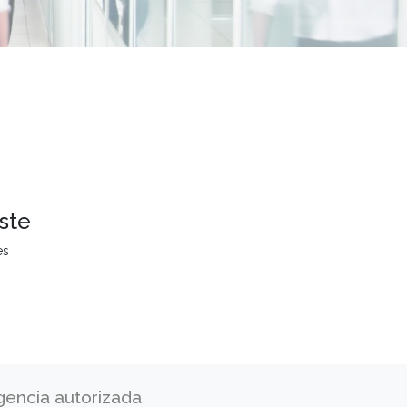
ste
es
gencia autorizada