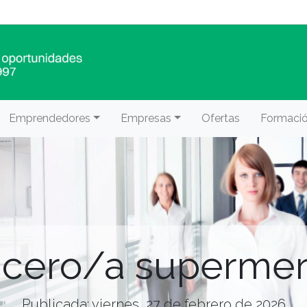
Emprendedores
Empresas
Ofertas
Formaci
icero/a superme
Publicada: viernes, 27 de febrero de 2026