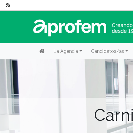
La Agencia
Candidatos/as
Carn