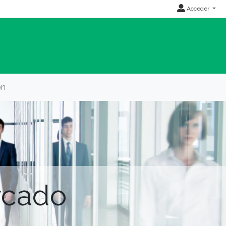
Acceder
ón
rcado