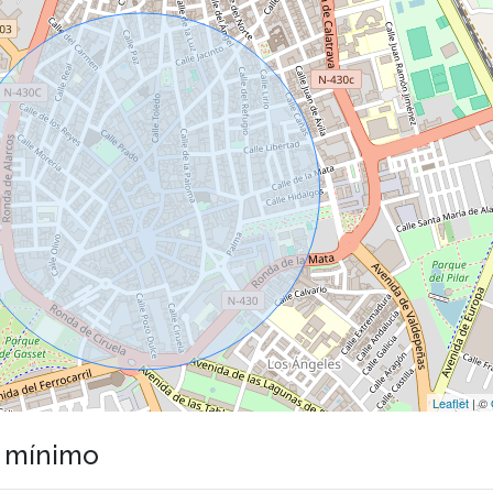
Leaflet
| ©
o mínimo