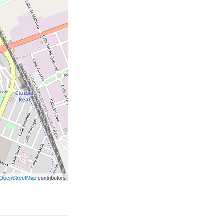
OpenStreetMap
contributors