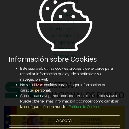
Secciones
Inicio
La Agencia
Candidatos/as
Emprendedores
Empresas
Ofertas
Formación
Información sobre Cookies
Este sitio web utiliza cookies propias y de terceros para
Agencia autorizada
recopilar información que ayude a optimizar su
navegación web.
No se utilizan cookies para recoger información de
carácter personal.
Si continúa navegando, consideramos que acepta su uso.
Puede obtener más información o conocer cómo cambiar
la configuración, en nuestra
Política de Cookies
.
Aceptar