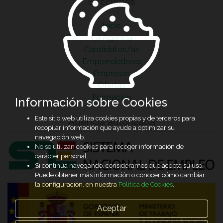
Secciones
Inicio
La Agencia
Candidatos/as
Emprendedores
Empresas
Ofertas
Formación
Información sobre Cookies
Este sitio web utiliza cookies propias y de terceros para
Agencia autorizada
recopilar información que ayude a optimizar su
navegación web.
No se utilizan cookies para recoger información de
carácter personal.
Si continúa navegando, consideramos que acepta su uso.
Puede obtener más información o conocer cómo cambiar
la configuración, en nuestra
Política de Cookies
.
Aceptar