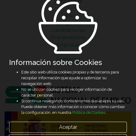
Secciones
Inicio
La Agencia
Candidatos/as
Emprendedores
Empresas
Ofertas
Formación
Información sobre Cookies
Este sitio web utiliza cookies propias y de terceros para
Agencia autorizada
recopilar información que ayude a optimizar su
navegación web.
No se utilizan cookies para recoger información de
carácter personal.
Si continúa navegando, consideramos que acepta su uso.
Puede obtener más información o conocer cómo cambiar
la configuración, en nuestra
Política de Cookies
.
Aceptar