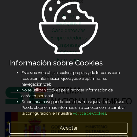
Secciones
Inicio
La Agencia
Candidatos/as
Emprendedores
Empresas
Ofertas
Formación
Información sobre Cookies
Este sitio web utiliza cookies propias y de terceros para
Agencia autorizada
recopilar información que ayude a optimizar su
navegación web.
No se utilizan cookies para recoger información de
carácter personal.
Si continúa navegando, consideramos que acepta su uso.
Puede obtener más información o conocer cómo cambiar
la configuración, en nuestra
Política de Cookies
.
Aceptar