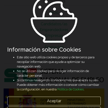
Secciones
Inicio
La Agencia
Candidatos/as
Emprendedores
Empresas
Ofertas
Formación
Información sobre Cookies
Este sitio web utiliza cookies propias y de terceros para
Agencia autorizada
recopilar información que ayude a optimizar su
navegación web.
No se utilizan cookies para recoger información de
carácter personal.
Si continúa navegando, consideramos que acepta su uso.
Puede obtener más información o conocer cómo cambiar
la configuración, en nuestra
Política de Cookies
.
Aceptar