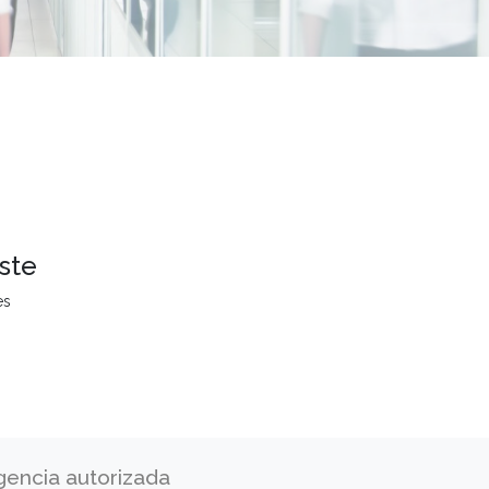
ste
es
gencia autorizada